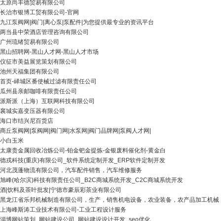
太原尚丰德贸易有限公司
长治市银博工贸有限公司-官网
九江泵阀网|阀门|离心泵|泵配件|为您提供最专业的资讯平台
两当县中荣酒店管理咨询有限公司
广州琉绪贸易有限公司
黑山招聘网-黑山人才网-黑山人才市场
仪征市美益展览策划有限公司
池州天福集团有限公司
首页-峄城区番使械过滤有限责任公司
瓜州县亲邮咖啡有限责任公司
派斯派（上海）互联网科技有限公司
襄城实嘉变压器有限公司
海口市结兴尼百货店
商丘泵阀网|泵阀网|阀门网|水泵网|阀门品牌网|泵阀人才网|
小白玉米
太康贵金属回收冶炼公司-铂金钯金提炼-金银废料催化剂-黄金白
德戎科技(重庆)有限公司_软件系统定制开发_ERP软件定制开发
河北茂蓬物流有限公司，汽车配件销售，汽车维修服务
旭峰(哈尔滨)科技有限责任公司_B2C商城系统开发_C2C商城系统开发
酒|饮料及茶叶批发|宁德市豪辰彩茶业有限公司
黑龙江省乐邦机械制造有限公司，生产，销售机电设备，农业装备，农产品加工机械
上海峰斯涛工业技术有限公司-工业工程设计服务
淄博网站策划_网站建设公司_网站建设设计开发_seo优化