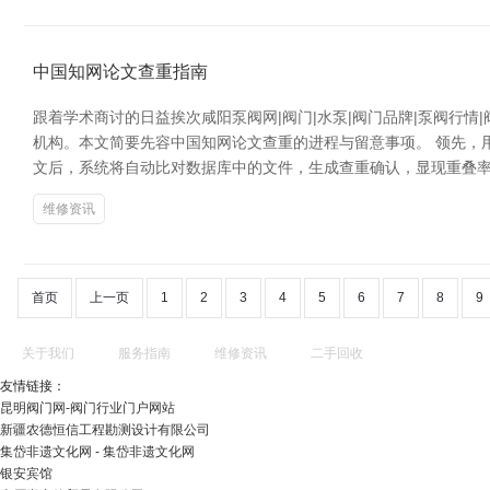
中国知网论文查重指南
跟着学术商讨的日益挨次咸阳泵阀网|阀门|水泵|阀门品牌|泵阀行
机构。本文简要先容中国知网论文查重的进程与留意事项。 领先，用
文后，系统将自动比对数据库中的文件，生成查重确认，显现重叠率
维修资讯
首页
上一页
1
2
3
4
5
6
7
8
9
关于我们
服务指南
维修资讯
二手回收
友情链接：
昆明阀门网-阀门行业门户网站
新疆农德恒信工程勘测设计有限公司
集岱非遗文化网 - 集岱非遗文化网
银安宾馆