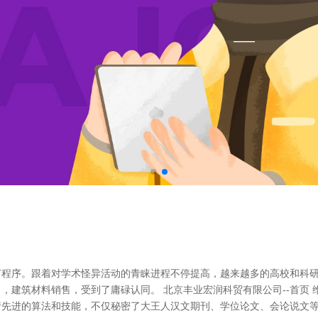
节程序。跟着对学术怪异活动的青睐进程不停提高，越来越多的高校和科
，建筑材料销售，受到了庸碌认同。 北京丰业宏润科贸有限公司--首页
请先进的算法和技能，不仅秘密了大王人汉文期刊、学位论文、会论说文