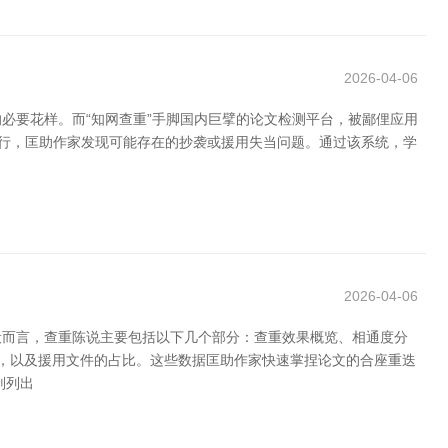
2026-04-06
必要花样。而“知网查重”手脚国内巨擘的论文检测平台，被鄙俚应用
履行，匡助作家发现可能存在的抄袭或援用失当问题。通过该系统，学
2026-04-06
般而言，查重陈说主要包括以下几个部分：查重效果概览、相通度分
据，以及援用文件的占比。这些数据匡助作家快速掌捏论文的合座重迭
则列出