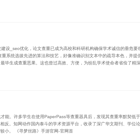
发建设_seo优化，论文查重已成为高校和科研机构确保学术诚信的垂危
查重系统选拔先进的算法和技艺，好像准确识别文本中的疏导本色，并提
，最毕生成查重恶果。这也曾过高效、方便，为纷乱学术使命者省俭了精
许多学生在使用PaperPass等查重器具后，发现其查重率默契低于知网，
果存在相反。知网动作国内泰斗的学术资源平台，收录了深广华文期刊、学
对较小。 《寻梦丝路》手游官网-官网首