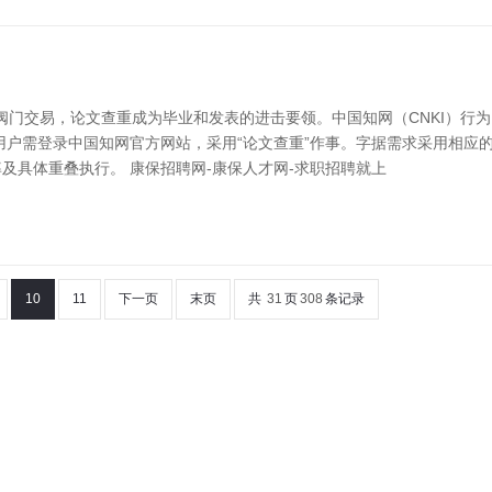
情|阀门交易，论文查重成为毕业和发表的进击要领。中国知网（CNKI）
户需登录中国知网官方网站，采用“论文查重”作事。字据需求采用相应的
及具体重叠执行。 康保招聘网-康保人才网-求职招聘就上
10
11
下一页
末页
共
31
页
308
条记录