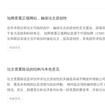
知网查重正规网站，确保论文原创性
在学术商议和论文写稿经由中，确保论文的原创性至关紧迫。跟着高
于各大高校和科研单元。 知网查重正规网站是基于中国知网（CN
生和商议东谈主员不错实时修改论文，提高原创性，幸免因学术怪异
维修资讯
论文查重陈说的结构与本色意见
论文查重陈说是评估学术论文原创性的关键器具南平陶瓷纤维板公
析、重迭本色细则以及漠视与惩处样貌。 柳州益全强机械有限公司
情况。其次，相通度分析会详备列出每一段笔墨的重迭率，并标注出
维修资讯