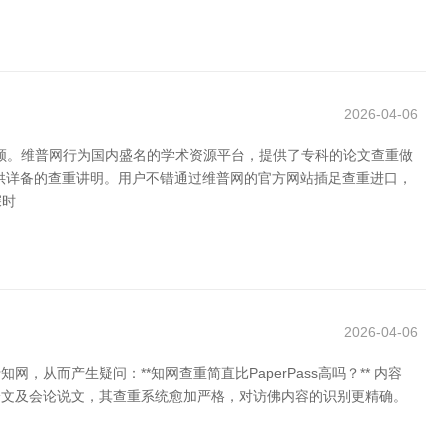
2026-04-06
要领。维普网行为国内盛名的学术资源平台，提供了专科的论文查重做
供详备的查重讲明。用户不错通过维普网的官方网站插足查重进口，
深时
2026-04-06
从而产生疑问：**知网查重简直比PaperPass高吗？** 内容
位论文及会论说文，其查重系统愈加严格，对访佛内容的识别更精确。