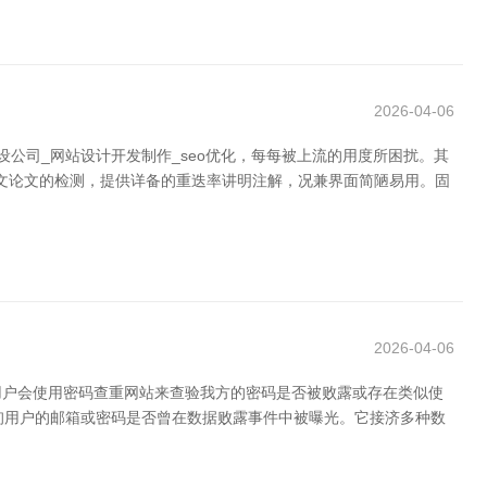
2026-04-06
公司_网站设计开发制作_seo优化，每每被上流的用度所困扰。其
补助汉文论文的检测，提供详备的重迭率讲明注解，况兼界面简陋易用。固
2026-04-06
用户会使用密码查重网站来查验我方的密码是否被败露或存在类似使
站不错查询用户的邮箱或密码是否曾在数据败露事件中被曝光。它接济多种数