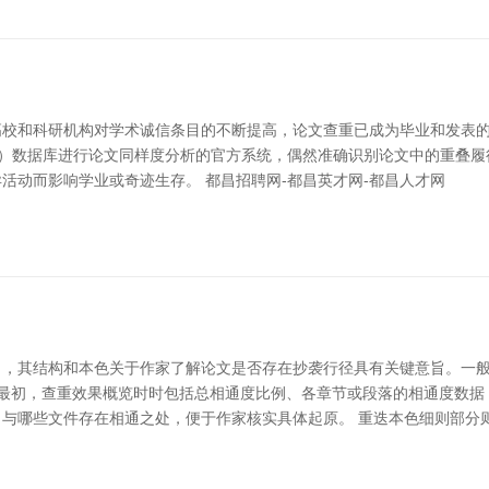
校和科研机构对学术诚信条目的不断提高，论文查重已成为毕业和发表的
KI）数据库进行论文同样度分析的官方系统，偶然准确识别论文中的重叠
活动而影响学业或奇迹生存。 都昌招聘网-都昌英才网-都昌人才网
司，其结构和本色关于作家了解论文是否存在抄袭行径具有关键意旨。一
 最初，查重效果概览时时包括总相通度比例、各章节或段落的相通度数
与哪些文件存在相通之处，便于作家核实具体起原。 重迭本色细则部分